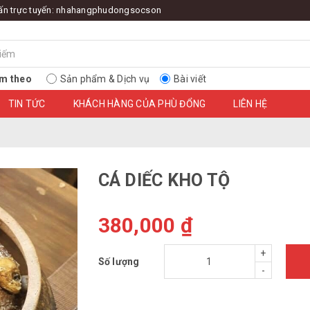
ấn trực tuyến:
nhahangphudongsocson
m theo
Sản phẩm & Dịch vụ
Bài viết
TIN TỨC
KHÁCH HÀNG CỦA PHÙ ĐỔNG
LIÊN HỆ
CÁ DIẾC KHO TỘ
380,000 ₫
+
Số lượng
-