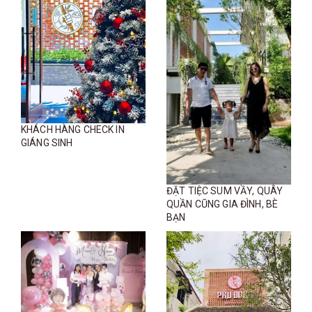
KHÁCH HÀNG CHECK IN
GIÁNG SINH
ĐẶT TIỆC SUM VẦY, QUÂY
QUẦN CŨNG GIA ĐÌNH, BÈ
BẠN