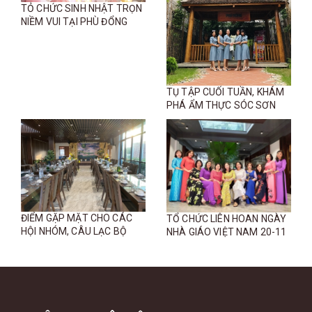
TỎ CHỨC SINH NHẬT TRỌN
NIỀM VUI TẠI PHÙ ĐỔNG
TỤ TẬP CUỐI TUẦN, KHÁM
PHÁ ẨM THỰC SÓC SƠN
ĐIỂM GẶP MẶT CHO CÁC
TỔ CHỨC LIÊN HOAN NGÀY
HỘI NHÓM, CÂU LẠC BỘ
NHÀ GIÁO VIỆT NAM 20-11