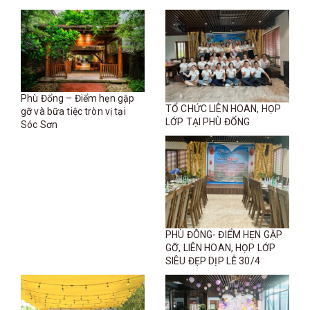
Phù Đổng – Điểm hẹn gặp
TỔ CHỨC LIÊN HOAN, HỌP
gỡ và bữa tiệc tròn vị tại
LỚP TẠI PHÙ ĐỔNG
Sóc Sơn
PHÙ ĐÔNG- ĐIỂM HẸN GẶP
GỠ, LIÊN HOAN, HỌP LỚP
SIÊU ĐẸP DỊP LỄ 30/4