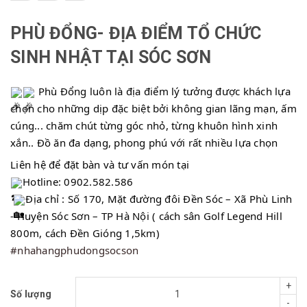
PHÙ ĐỔNG- ĐỊA ĐIỂM TỔ CHỨC
SINH NHẬT TẠI SÓC SƠN
 Phù Đổng luôn là địa điểm lý tưởng được khách lựa 
chọn cho những dịp đặc biệt bởi không gian lãng mạn, ấm 
cúng... chăm chút từng góc nhỏ, từng khuôn hình xinh 
xắn.. Đồ ăn đa dạng, phong phú với rất nhiều lựa chọn
Liên hệ để đặt bàn và tư vấn món tại
Hotline: 0902.582.586
Địa chỉ : Số 170, Mặt đường đôi Đền Sóc – Xã Phù Linh 
- Huyện Sóc Sơn – TP Hà Nội ( cách sân Golf Legend Hill 
800m, cách Đền Gióng 1,5km)
#nhahangphudongsocson
+
Số lượng
-