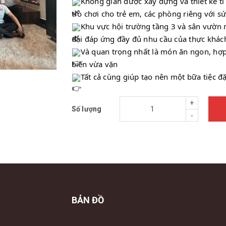
Không gian được xây dựng và thiết kế tỉ 
trò chơi cho trẻ em, các phòng riêng với s
Khu vực hội trường tầng 3 và sân vườn n
đại đáp ứng đầy đủ nhu cầu của thực khác
Và quan trọng nhất là món ăn ngon, hợp
biến vừa vặn
Tất cả cùng giúp tạo nên một bữa tiệc 
+
Số lượng
-
BẢN ĐỒ