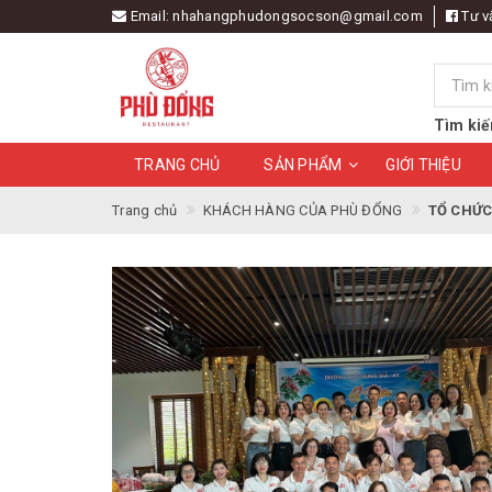
Email:
nhahangphudongsocson@gmail.com
Tư v
Tìm kiế
TRANG CHỦ
SẢN PHẨM
GIỚI THIỆU
Trang chủ
KHÁCH HÀNG CỦA PHÙ ĐỔNG
TỔ CHỨC