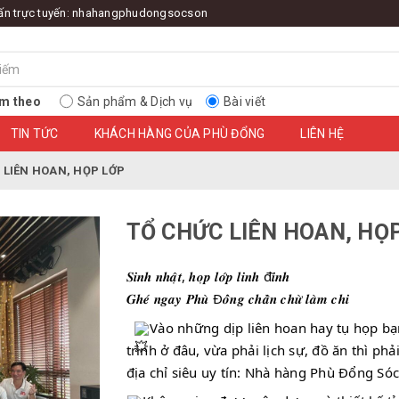
ấn trực tuyến:
nhahangphudongsocson
m theo
Sản phẩm & Dịch vụ
Bài viết
TIN TỨC
KHÁCH HÀNG CỦA PHÙ ĐỔNG
LIÊN HỆ
 LIÊN HOAN, HỌP LỚP
TỔ CHỨC LIÊN HOAN, HỌ
𝑺𝒊𝒏𝒉 𝒏𝒉𝒂̣̂𝒕, 𝒉𝒐̣𝒑 𝒍𝒐̛́𝒑 𝒍𝒊𝒏𝒉 đ𝒊̀𝒏𝒉
𝑮𝒉𝒆́ 𝒏𝒈𝒂𝒚 𝑷𝒉𝒖̀ Đ𝒐̂̉𝒏𝒈 𝒄𝒉𝒂̂̀𝒏 𝒄𝒉𝒖̛̀ 𝒍𝒂̀𝒎 𝒄𝒉𝒊
Vào những dịp liên hoan hay tụ họp bạn
trình ở đâu, vừa phải lịch sự, đồ ăn thì ph
địa chỉ siêu uy tín: Nhà hàng Phù Đổng Sóc