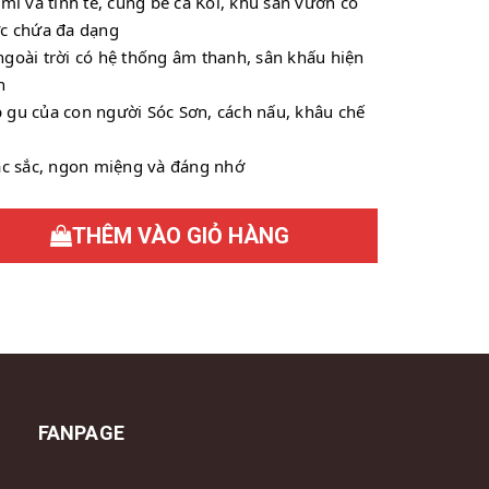
mỉ và tinh tế, cùng bể cá Koi, khu sân vườn có 
ức chứa đa dạng 
goài trời có hệ thống âm thanh, sân khấu hiện 
h 
 gu của con người Sóc Sơn, cách nấu, khâu chế 
đặc sắc, ngon miệng và đáng nhớ
THÊM VÀO GIỎ HÀNG
FANPAGE