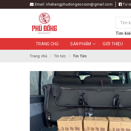
Email:
nhahangphudongsocson@gmail.com
Tư v
Tìm kiế
TRANG CHỦ
SẢN PHẨM
GIỚI THIỆU
Trang chủ
Tin tức
Tin Tức