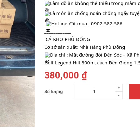
Làm đồ ăn không thể thiếu trong mâm c
Là món ăn chống ngán chống ngấy tuyệt
Hotline đặt mua : 0902.582.586
____________
 CÁ KHO PHÙ ĐỔNG 
Cơ sở sản xuất: Nhà Hàng Phù Đổng 
Địa chỉ : Mặt đường đôi Đền Sóc – Xã Phù
Golf Legend Hill 800m, cách Đền Gióng 1,
380,000 ₫
+
Số lượng
-