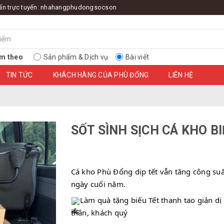
ấn trực tuyến:
nhahangphudongsocson
m theo
Sản phẩm & Dịch vụ
Bài viết
TIN TỨC
KHÁCH HÀNG CỦA PHÙ ĐỔNG
LIÊN HỆ
SỐT SÌNH SỊCH CÁ KHO B
Cá kho Phù Đổng dịp tết vẫn tăng công su
ngày cuối năm. 
Làm quà tặng biếu Tết thanh tao giản dị
thân, khách quý